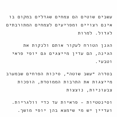
עשבים שוטים הם צמחים שגדלים במקום בו
אינם רצויים ומפריעים לצמחים המתורבתים
לגדול. למרות
הגנן הטורח לעקור אותם ולנקות את
הגינה, הם עדין מייצגים גם יופי פראי
וטבעי.
בסדרה "עשב שוטה", סיכות הפרחים שבמערב
מייצגות את התרבות הממוסדת, הופכות
צבעוניות, נוצצות
וסינטטיות – פראיות עד כדי וולגריות.
ועדיין יש מי שימצא בהן יופי מושך.