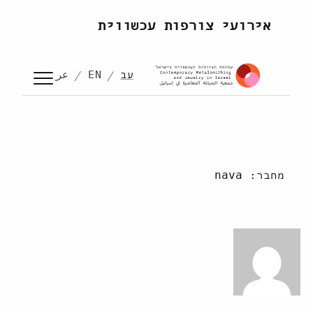
לדלג לתוכן
אירועי צורפות עכשווית
עב
EN
عر
מחבר:
nava