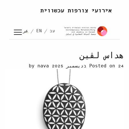
Skip to content
אירועי צורפות עכשווית
עב
EN
عر
هداس لڤين
24 בديسمبر 2025
Posted on
by
nava