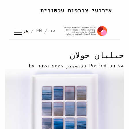
Skip to content
אירועי צורפות עכשווית
עב
EN
عر
جيليان جولان
24 בديسمبر 2025
Posted on
by
nava